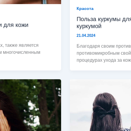
Красота
Польза куркумы для
и для кожи
куркумой
21.04.2024
х, также является
Благодаря своим проти
им многочисленным
противомикробным свойс
процедурах ухода за ко