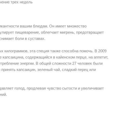
чение трех недель
пикантности вашим блюдам. Он имеет множество
улирует пищеварение, облегчает мигрень, предотвращает
 снимает боли в суставах.
х килограммов, эта специя также способна помочь. В 2009
 капсаицина, содержащийся в кайенском перце, на аппетит,
отребление энергии. В общей сложности 27 человек были
принять капсаицин, зеленый чай, сладкий перец или
давляет голод, продлевая чувство сытости и увеличивает
ний.