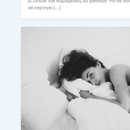
усталым, как марафонец на финише. Но не бой
экспертную […]