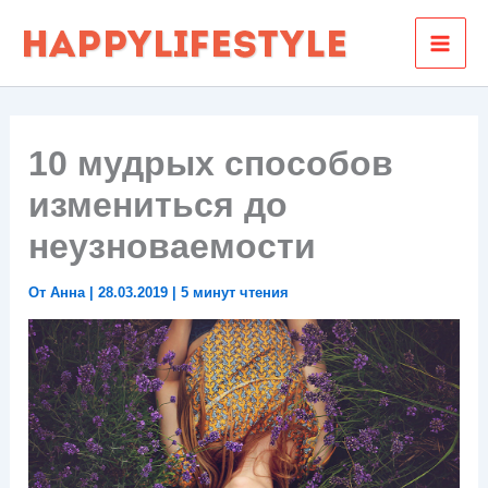
Перейти
к
содержимому
10 мудрых способов
измениться до
неузноваемости
От
Анна
|
28.03.2019
|
5 минут чтения